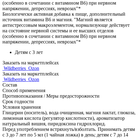
(особенно в сочетании с витамином В6) при нервном
напряжении, депрессиях, неврозах"*
Биологически активная добавка к пище, дополнительный
источник витамина В6 и магния. "Магний является
антистрессовым макроэлементом, нормализующе действует
на состояние нервной системы и ее высших отделов
(особенно в сочетании с витамином В6) при нервном
напряжении, депрессиях, неврозах"*
Детям с 3 лет
Заказать на маркетплейсах
Wildberries
Ozon
Заказать на маркетплейсах
Wildberries
Ozon
Состав
Способ применения
Противопоказания / Меры предосторожности
Срок годности
Условия хранения
Глицерин (носитель), вода очищенная, магния лактат, глюкоза,
лимонная кислота (регулятор кислотности), ароматизатор
натуральный вишня, пиридоксина гидрохлорид.
Перед употреблением встряхнуть/взболтать. Принимать детям
с 3 до 7 лет по 5 мл (1 чайная ложка) в день; детям с 7 до 14