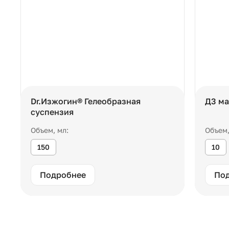
Dr.Изжогин® Гелеобразная
Д3 ма
суспензия
Объем, мл:
Объем,
150
10
Подробнее
По