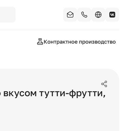
Контрактное производство
о вкусом тутти-фрутти
,