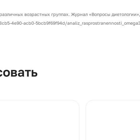
азличных возрастных группах. Журнал «Вопросы диетологии», 20
9-8cb5-4e90-acb0-5bcb9f69f94d/analiz_rasprostranennosti_omega3
совать