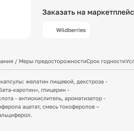
Заказать на маркетплей
Wildberries
ания / Меры предосторожности
Срок годности
Ус
капсулы: желатин пищевой, декстроза -
Бета-каротин», глицерин -
лота - антиокислитель, ароматизатор -
оферола ацетат, смесь токоферолов –
кальциферол.