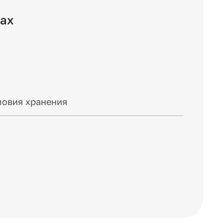
сах
ловия хранения