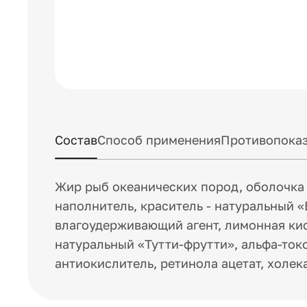
Состав
Способ применения
Противопоказ
Жир рыб океанических пород, оболочка 
наполнитель, краситель - натуральный «
влагоудерживающий агент, лимонная кис
натуральный «Тутти-фрутти», альфа-ток
антиокислитель, ретинола ацетат, холе