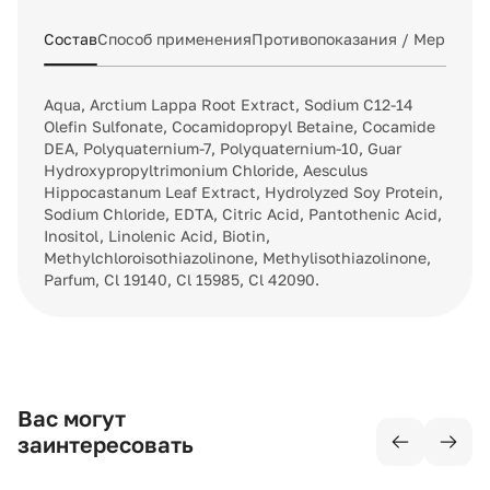
Состав
Способ применения
Противопоказания / Меры пр
Aqua, Arctium Lappa Root Extract, Sodium С12-14
Olefin Sulfonate, Cocamidopropyl Betaine, Cocamide
DEA, Polyquaternium-7, Polyquaternium-10, Guar
Hydroxypropyltrimonium Chloride, Aesculus
Hippocastanum Leaf Extract, Hydrolyzed Soy Protein,
Sodium Chloride, EDTA, Citric Acid, Pantothenic Acid,
Inositol, Linolenic Acid, Biotin,
Methylchloroisothiazolinone, Methylisothiazolinone,
Parfum, Cl 19140, Cl 15985, Cl 42090.
Вас могут
заинтересовать