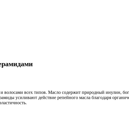
керамидами
вы и волосами всех типов. Масло содержит природный инулин, б
ерамиды усиливают действие репейного масла благодаря органи
эластичность.