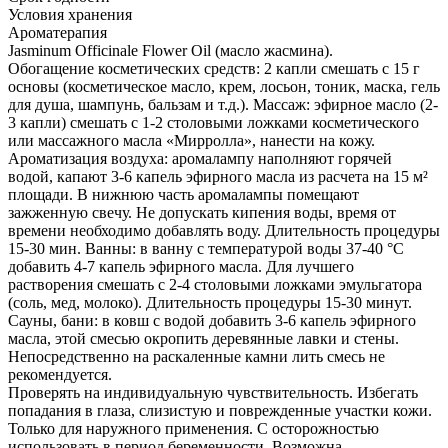
Условия хранения
Ароматерапия
Jasminum Officinale Flower Oil (масло жасмина).
Обогащение косметических средств: 2 капли смешать с 15 г
основы (косметическое масло, крем, лосьон, тоник, маска, гель
для душа, шампунь, бальзам и т.д.). Массаж: эфирное масло (2-
3 капли) смешать с 1-2 столовыми ложками косметического
или массажного масла «Мирролла», нанести на кожу.
Ароматизация воздуха: аромалампу наполняют горячей
водой, капают 3-6 капель эфирного масла из расчета на 15 м²
площади. В нижнюю часть аромалампы помещают
зажженную свечу. Не допускать кипения воды, время от
времени необходимо добавлять воду. Длительность процедуры
15-30 мин. Ванны: в ванну с температурой воды 37-40 °С
добавить 4-7 капель эфирного масла. Для лучшего
растворения смешать с 2-4 столовыми ложками эмульгатора
(соль, мед, молоко). Длительность процедуры 15-30 минут.
Сауны, бани: в ковш с водой добавить 3-6 капель эфирного
масла, этой смесью окропить деревянные лавки и стены.
Непосредственно на раскаленные камни лить смесь не
рекомендуется.
Проверять на индивидуальную чувствительность. Избегать
попадания в глаза, слизистую и поврежденные участки кожи.
Только для наружного применения. С осторожностью
использовать в период беременности. Возможна