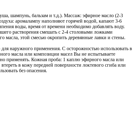
уша, шампунь, бальзам и т.д.). Массаж: эфирное масло (2-3
оздуха: аромалампу наполняют горячей водой, капают 3-6
пения воды, время от времени необходимо добавлять воду.
учшего растворения смешать с 2-4 столовыми ложками
ого масла, этой смесью окропить деревянные лавки и стены.
о для наружного применения. С осторожностью использовать в
рного масла или композиции масел Вы не испытываете
но применять. Кожная проба: 1 каплю эфирного масла или
 втереть в кожу передней поверхности локтевого сгиба или
льзовать без опасения.