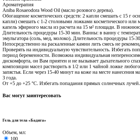
Ароматерапия
Aniba Rosaeodora Wood Oil (масло розового дерева).
Обогащение косметических средств: 2 капли смешать с 15 г осно
капли) смешать с 1-2 столовыми ложками косметического или 
капель эфирного масла из расчета на 15 м² площади. В нижню
Длительность процедуры 15-30 мин. Ванны: в ванну с температ
эмульгатора (соль, мед, молоко). Длительность процедуры 15-3
Непосредственно на раскаленные камни лить смесь не рекомен
Проверять на индивидуальную чувствительность. Избегать поп
период беременности. Возможна индивидуальная непереносимо
дискомфорта, он Вам приятен и не вызывает дыхательного спа
композиции масел растворить в 1/2 или 1 чайной ложке любого
запястья. Если через 15-40 минут на коже на месте нанесения м
3 года.
От +5 до +25 °C. Избегать попадания прямых солнечных лучей.
Вас могут заинтересовать
Гель для тела «Бадяга»
Объем, мл:
100