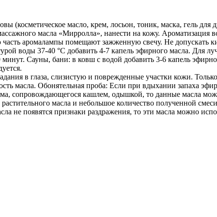
вы (косметическое масло, крем, лосьон, тоник, маска, гель для д
массажного масла «Мирролла», нанести на кожу. Ароматизация в
ю часть аромалампы помещают зажженную свечу. Не допускать ки
урой воды 37-40 °С добавить 4-7 капель эфирного масла. Для л
0 минут. Сауны, бани: в ковш с водой добавить 3-6 капель эфирн
дуется.
адания в глаза, слизистую и поврежденные участки кожи. Тольк
сть масла. Обонятельная проба: Если при вдыхании запаха эфи
зма, сопровождающегося кашлем, одышкой, то данные масла мож
 растительного масла и небольшое количество полученной смеси
асла не появятся признаки раздражения, то эти масла можно испо