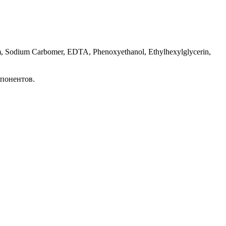
idum, Sodium Carbomer, EDTA, Phenoxyethanol, Ethylhexylglycerin,
мпонентов.