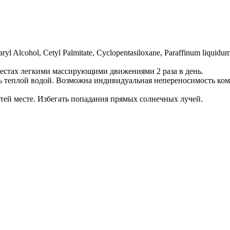
tearyl Alcohol, Cetyl Palmitate, Cyclopentasiloxane, Paraffinum liqu
естах легкими массирующими движениями 2 раза в день.
ть теплой водой. Возможна индивидуальная непереносимость ко
етей месте. Избегать попадания прямых солнечных лучей.