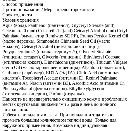
Способ применения
Противопоказания / Меры предосторожности
Срок годности
Условия хранения
Aqua (вода), Panthenol (пантенол), Glyceryl Stearate (and)
Ceteareth-20 (and) Ceteareth-12 (and) Cetearyl Alcohol (and) Cetyl
Palmitate (эмульгатор Remiwax SE PF), Prunus Persica Kernel Oil
(масло персика), Simmondsia Chinensis Seed Oil (масло
жожоба), Cetearyl Alcohol (цетеариловый спирт),
Polyquaternium-7 (поликватерниум-7), Glyceryl Stearate
(глицерил стеарат), Glycerin (глицерин), Ethylhexyl Cocoate
(этилгексил кокоат), Dimethicone (диметикон), Triticum Vulgare
Germ Oil (масло зародышей пшеницы), Allantoin (аллантоин),
Carbomer (карбомер), EDTA (ЭДТА), Citric Acid (лимонная
кислота), Tocopheryl Acetate (витамин Е), Retinyl Palmitate
(витамин А), Niacin (витамин В3), Ascorbic Acid (витамин С),
Phenoxyethanol (феноксиэтанол), Ethylhexylglycerin
(этилгексилглицерин), Parfum (отдушка).
Наносить на предварительно очищенную кожу в проблемных
местах круговыми движениями 2 раза в день до полного
впитывания.
Избегать попадания в глаза. При попадании тщательно
промыть большим количеством теплой воды. Только для
наружного применения. Возможна индивидуальная
непереносимость компонентов.