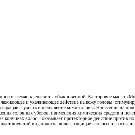
ченное из семян клещевины обыкновенной. Касторовое масло «М
 увлажняющее и ухаживающее действие на кожу головы, стимулиру
твращает сухость и шелушение кожи головы. Нанесение на полот
шения головных уборов, применения химических средств и нега
 кончиках волос – оказывает протекторное действие против их
учшает внешний вид полотна волос, защищает волосы от расслаив