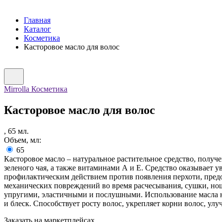
Главная
Каталог
Косметика
Касторовое масло для волос
Mirrolla Косметика
Касторовое масло для волос
,
65
мл.
Объем, мл:
65
Касторовое масло – натуральное растительное средство, полу
зеленого чая, а также витаминами А и Е. Средство оказывает
профилактическим действием против появления перхоти, предо
механических повреждений во время расчесывания, сушки, но
упругими, эластичными и послушными. Использование масла на
и блеск. Способствует росту волос, укрепляет корни волос, ул
Заказать на маркетплейсах