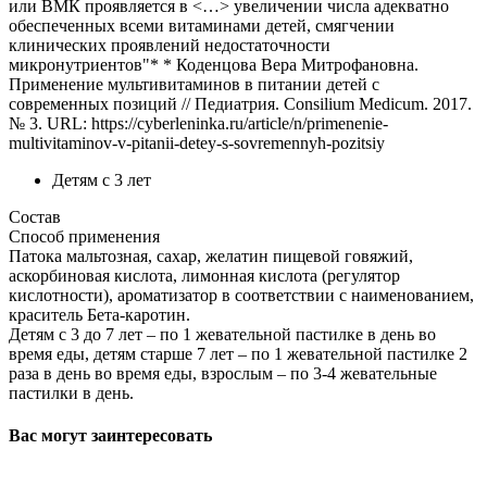
или ВМК проявляется в <…> увеличении числа адекватно
обеспеченных всеми витаминами детей, смягчении
клинических проявлений недостаточности
микронутриентов"* * Коденцова Вера Митрофановна.
Применение мультивитаминов в питании детей с
современных позиций // Педиатрия. Consilium Medicum. 2017.
№ 3. URL: https://cyberleninka.ru/article/n/primenenie-
multivitaminov-v-pitanii-detey-s-sovremennyh-pozitsiy
Детям с 3 лет
Состав
Способ применения
Патока мальтозная, сахар, желатин пищевой говяжий,
аскорбиновая кислота, лимонная кислота (регулятор
кислотности), ароматизатор в соответствии с наименованием,
краситель Бета-каротин.
Детям с 3 до 7 лет – по 1 жевательной пастилке в день во
время еды, детям старше 7 лет – по 1 жевательной пастилке 2
раза в день во время еды, взрослым – по 3-4 жевательные
пастилки в день.
Вас могут заинтересовать