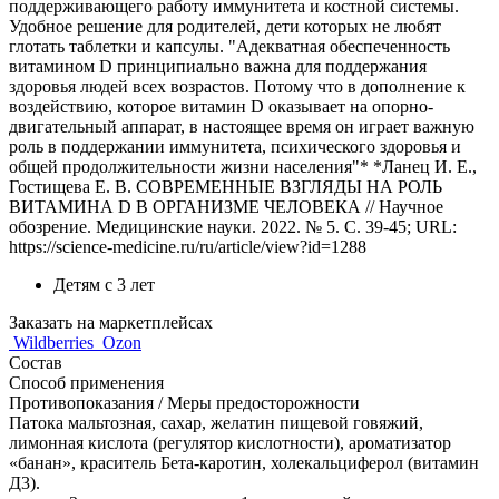
поддерживающего работу иммунитета и костной системы.
Удобное решение для родителей, дети которых не любят
глотать таблетки и капсулы. "Адекватная обеспеченность
витамином D принципиально важна для поддержания
здоровья людей всех возрастов. Потому что в дополнение к
воздействию, которое витамин D оказывает на опорно-
двигательный аппарат, в настоящее время он играет важную
роль в поддержании иммунитета, психического здоровья и
общей продолжительности жизни населения"* *Ланец И. Е.,
Гостищева Е. В. СОВРЕМЕННЫЕ ВЗГЛЯДЫ НА РОЛЬ
ВИТАМИНА D В ОРГАНИЗМЕ ЧЕЛОВЕКА // Научное
обозрение. Медицинские науки. 2022. № 5. С. 39-45; URL:
https://science-medicine.ru/ru/article/view?id=1288
Детям с 3 лет
Заказать на маркетплейсах
Wildberries
Ozon
Состав
Способ применения
Противопоказания / Меры предосторожности
Патока мальтозная, сахар, желатин пищевой говяжий,
лимонная кислота (регулятор кислотности), ароматизатор
«банан», краситель Бета-каротин, холекальциферол (витамин
Д3).