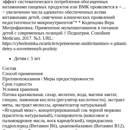
эффект систематического потребления обогащенных
витаминами пищевых продуктов или ВМК проявляется в <…
> увеличении числа адекватно обеспеченных всеми
витаминами детей, смягчении клинических проявлений
недостаточности микронутриентов"* * Коденцова Вера
Митрофановна. Применение мультивитаминов в питании
детей с современных позиций // Педиатрия. Consilium
Medicum. 2017. №3. URL:
https://cyberleninka.ru/article/n/primenenie-multivitaminov-v-pitanii-
detey-s-sovremennyh-pozitsiy
Детям с 3 лет
Состав
Способ применения
Противопоказания / Меры предосторожности
Срок годности
Условия хранения
Патока крахмальная, сахар, желатин, вода, магния лактат,
глицин, лимонная кислота (регулятор кислотности), экстракт
мяты, экстракт мелиссы, ароматизатор натуральный
«Ягодный микс», концентрированный сок черной моркови
(краситель натуральный), глазирователь (кокосовое и
пальмоядровое масла, воск карнаубский), пиридоксина
гидрохлорид (Витамин В6), цианокобаламин (Витамин В12).