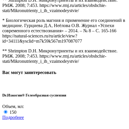
** Shrimpton D.H. Микронутриенты и их взаимодействие.
РМЖ. 2008; 7:453. https://www.rmj.ru/articles/obshchie-
stati/Mikronutrienty_i_ih_vzaimodeystvie/
* Биологическая роль магния и применение его соединений в
медицине. Гурциева Д.А, Неёлова О.В. Журнал «Успехи
современного естествознания» – 2014. – № 8 – С. 165-166
https://natural-sciences.ru/ru/article/view?
id=34111&ysclid=m7k59k567m197087077
** Shrimpton D.H. Микронутриенты и их взаимодействие.
РМЖ. 2008; 7:453. https://www.rmj.ru/articles/obshchie-
stati/Mikronutrienty_i_ih_vzaimodeystvie/
Вас могут заинтересовать
Dr.Изжогин® Гелеобразная суспензия
Объем, мл:
150
Подробнее