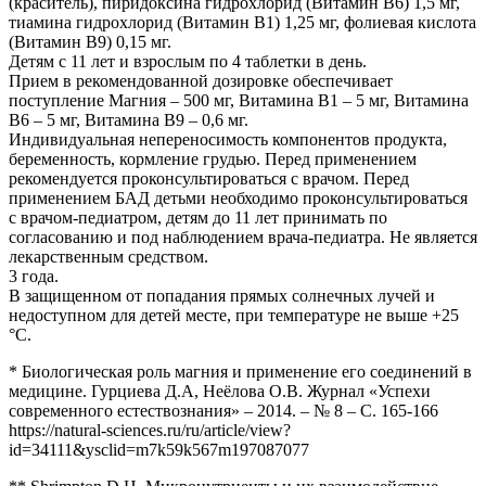
(краситель), пиридоксина гидрохлорид (Витамин В6) 1,5 мг,
тиамина гидрохлорид (Витамин В1) 1,25 мг, фолиевая кислота
(Витамин В9) 0,15 мг.
Детям с 11 лет и взрослым по 4 таблетки в день.
Прием в рекомендованной дозировке обеспечивает
поступление Магния – 500 мг, Витамина В1 – 5 мг, Витамина
В6 – 5 мг, Витамина В9 – 0,6 мг.
Индивидуальная непереносимость компонентов продукта,
беременность, кормление грудью. Перед применением
рекомендуется проконсультироваться с врачом. Перед
применением БАД детьми необходимо проконсультироваться
с врачом-педиатром, детям до 11 лет принимать по
согласованию и под наблюдением врача-педиатра. Не является
лекарственным средством.
3 года.
В защищенном от попадания прямых солнечных лучей и
недоступном для детей месте, при температуре не выше +25
°С.
* Биологическая роль магния и применение его соединений в
медицине. Гурциева Д.А, Неёлова О.В. Журнал «Успехи
современного естествознания» – 2014. – № 8 – С. 165-166
https://natural-sciences.ru/ru/article/view?
id=34111&ysclid=m7k59k567m197087077