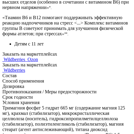
высших отделов (особенно в сочетании с витамином В6) при
нервном напряжении
»*.
«Тиамин В6 и В12 помогают поддерживать эффективную
реакцию надпочечников на стресс <...> Комплекс витаминов
группы В советуют принимать для улучшения физической
формы атлетов; при стрессах
»**.
Детям с 11 лет
Заказать на маркетплейсах
Wildberries
Ozon
Заказать на маркетплейсах
Wildberries
Состав
Способ применения
Дозировка
Противопоказания / Меры предосторожности
Срок годности
Условия хранения
Тримагния фосфат 5 гидрат 665 мг (содержание магния 125
мг), крахмал (стабилизатор), микрокристаллическая
целлюлоза (носитель), гидроксипропилметилцеллюлоза
(стабилизатор), полиэтиленгликоль (стабилизатор), магния
стеарат (агент антислеживающий), титана диоксид