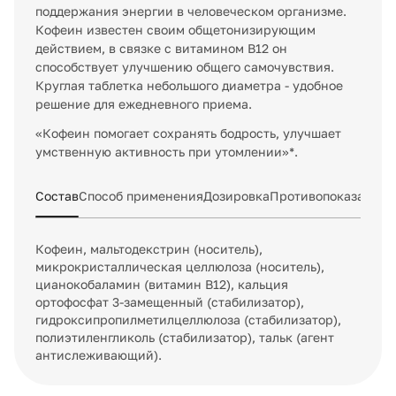
поддержания энергии в человеческом организме.
Кофеин известен своим общетонизирующим
действием, в связке с витамином В12 он
способствует улучшению общего самочувствия.
Круглая таблетка небольшого диаметра - удобное
решение для ежедневного приема.
«Кофеин помогает сохранять бодрость, улучшает
умственную активность при утомлении»*.
Состав
Способ применения
Дозировка
Противопоказания 
Кофеин, мальтодекстрин (носитель),
микрокристаллическая целлюлоза (носитель),
цианокобаламин (витамин В12), кальция
ортофосфат 3-замещенный (стабилизатор),
гидроксипропилметилцеллюлоза (стабилизатор),
полиэтиленгликоль (стабилизатор), тальк (агент
антислеживающий).