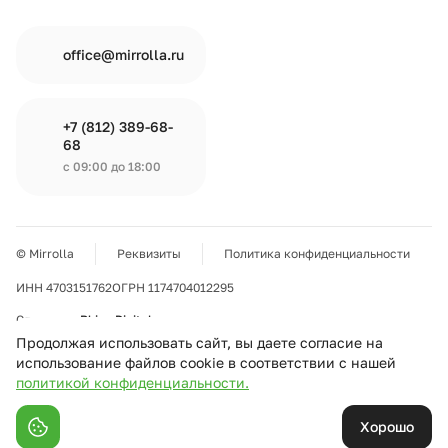
office@mirrolla.ru
+7 (812) 389-68-
68
с 09:00 до 18:00
© Mirrolla
Реквизиты
Политика конфиденциальности
ИНН 4703151762
ОГРН 1174704012295
Сделано в
Rhino Digital
Продолжая использовать сайт, вы даете согласие на
использование файлов cookie в соответствии с нашей
Использование любых материалов, размещенных на сайте, допускается только с
политикой конфиденциальности.
разрешения правообладателя и ссылкой на mirrolla.ru. При полной или частичной
перепечатке текстовых материалов в интернете гиперссылка на mirrolla.ru
обязательна. Все права на любые материалы, опубликованные на сайте,
Хорошо
защищены в соответствии с российским и международным законодательством об
авторском праве и смежных правах.