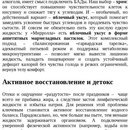
алкоголя, имеет смысл подключить БАДы. Наш выбор –
хром
:
он способствует повышению чувствительности клеток к
инсулину и снижает тягу к углеводам. И – необычный, но
действенный вариант –
яблочный уксус
, который помогает
замедлять усвоение быстрых углеводов и продлевать чувство
сытости. И совсем не обязательно пить эту кислую едкую
жидкость: у «Мирролла» есть
яблочный уксус в форме
аппетитных мармеладных пастилок
. Этот комплексный
подход – сбалансированная «гарвардская тарелка»,
адекватный питьевой режим и поддержка метаболизма
микронутриентами – позволит мягко вывести лишнюю
жидкость, наладить пищеварение и создать устойчивый
дефицит калорий без чувства голода и резких ограничений,
вернув телу комфорт.
Активное восстановление и детокс
Отеки и ощущение «раздутости» после праздников – чаще
всего не прибавка жира, а следствие застоя лимфатической
жидкости и избытка натрия. Для решения этой проблемы
ключевым становится активное восстановление водного
баланса. Парадоксально, но, чем больше вы пьете, тем меньше
жидкости задерживается организмом. А подключение
умеренной физической активности (например, ходьба или