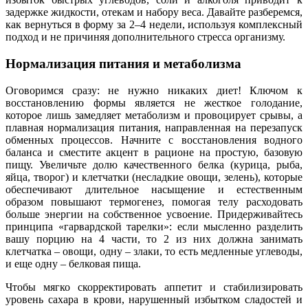
задержке жидкости, отекам и набору веса. Давайте разберемся,
как вернуться в форму за 2–4 недели, используя комплексный
подход и не причиняя дополнительного стресса организму.
Нормализация питания и метаболизма
Оговоримся сразу: не нужно никаких диет! Ключом к
восстановлению формы является не жесткое голодание,
которое лишь замедляет метаболизм и провоцирует срывы, а
плавная нормализация питания, направленная на перезапуск
обменных процессов. Начните с восстановления водного
баланса и сместите акцент в рационе на простую, базовую
пищу. Увеличьте долю качественного белка (курица, рыба,
яйца, творог) и клетчатки (несладкие овощи, зелень), которые
обеспечивают длительное насыщение и естественным
образом повышают термогенез, помогая телу расходовать
больше энергии на собственное усвоение. Придерживайтесь
принципа «гарвардской тарелки»: если мысленно разделить
вашу порцию на 4 части, то 2 из них должна занимать
клетчатка – овощи, одну – злаки, то есть медленные углеводы,
и еще одну – белковая пища.
Чтобы мягко скорректировать аппетит и стабилизировать
уровень сахара в крови, нарушенный избытком сладостей и