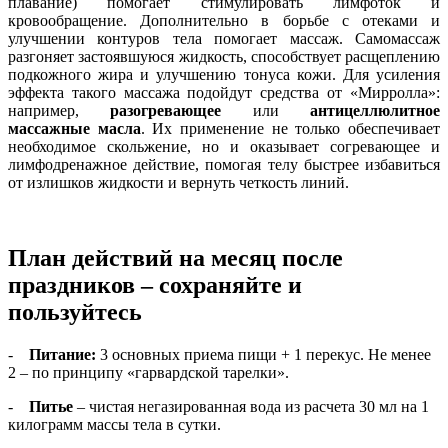
плавание) помогает стимулировать лимфоток и
кровообращение. Дополнительно в борьбе с отеками и
улучшении контуров тела помогает массаж. Самомассаж
разгоняет застоявшуюся жидкость, способствует расщеплению
подкожного жира и улучшению тонуса кожи. Для усиления
эффекта такого массажа подойдут средства от «Мирролла»:
например,
разогревающее
или
антицеллюлитное
массажные масла
. Их применение не только обеспечивает
необходимое скольжение, но и оказывает согревающее и
лимфодренажное действие, помогая телу быстрее избавиться
от излишков жидкости и вернуть четкость линий.
План действий на месяц после
праздников – сохраняйте и
пользуйтесь
-
Питание:
3 основных приема пищи + 1 перекус. Не менее
2 – по принципу «гарвардской тарелки».
-
Питье
– чистая негазированная вода из расчета 30 мл на 1
килограмм массы тела в сутки.